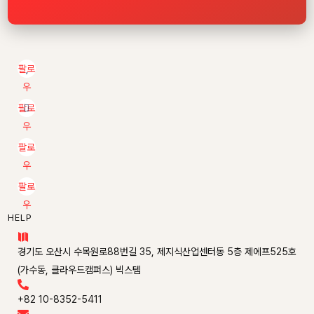
팔로
우
팔로
우
팔로
우
팔로
우
HELP

경기도 오산시 수목원로88번길 35, 제지식산업센터동 5층 제에프525호
(가수동, 클라우드캠퍼스) 빅스템

+82 10-8352-5411
