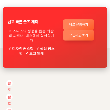
쉽고 빠른 굿즈 제작
바로 문의하기
비즈니스의 성공을 돕는 최상
모든제품 보기
의 파트너, 빅스템이 함께합니
다
✔ 디자인 커스텀 ✔ 색상 커스
텀 ✔ 로고 인쇄
팔
로
우
팔
로
우