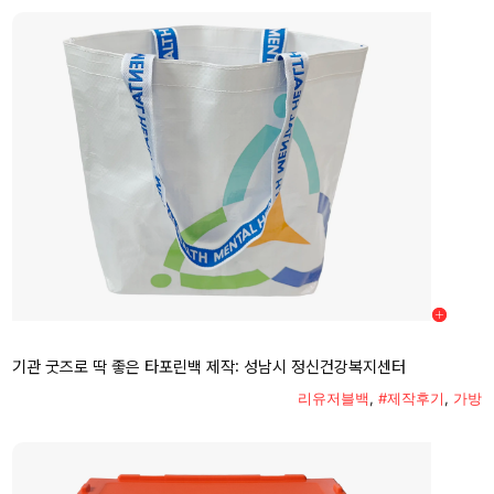
기관 굿즈로 딱 좋은 타포린백 제작: 성남시 정신건강복지센터
리유저블백
,
#제작후기
,
가방