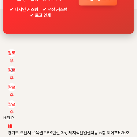
팔로
우
팔로
우
팔로
우
팔로
우
HELP

경기도 오산시 수목원로88번길 35, 제지식산업센터동 5층 제에프525호
(가수동, 클라우드캠퍼스) 빅스템

+82 10-8352-5411

contact@bigstem.co.kr