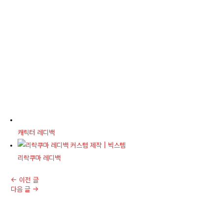
캐릭터 레디백
리락쿠마 레디백
←
이전 글
다음 글
→