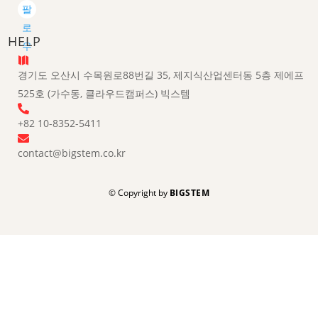
우
팔
로
HELP
우

경기도 오산시 수목원로88번길 35, 제지식산업센터동 5층 제에프
525호 (가수동, 클라우드캠퍼스) 빅스템

+82 10-8352-5411

contact@bigstem.co.kr
© Copyright by
BIGSTEM