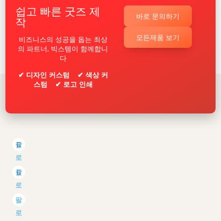
쉽고 빠른 굿즈 제
바로 문의하기
작
모든제품 보기
비즈니스의 성공을 돕는 최상
의 파트너, 빅스템이 함께합니
다
✔ 디자인 커스텀 ✔ 색상 커
스텀 ✔ 로고 인쇄
팔
로
우
팔
로
우
팔
로