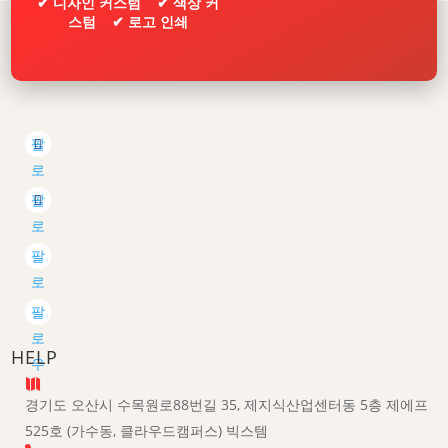
✔ 디자인 커스텀 ✔ 색상 커
스텀 ✔ 로고 인쇄
팔
로
우
팔
로
우
팔
로
우
팔
로
HELP
우

경기도 오산시 수목원로88번길 35, 제지식산업센터동 5층 제에프
525호 (가수동, 클라우드캠퍼스) 빅스템