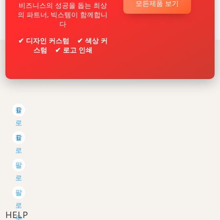
모든제품 보기
비즈니스의 성공을 돕는 최상
의 파트너, 빅스템이 함께합니
다
✔ 디자인 커스텀 ✔ 색상 커
스텀 ✔ 로고 인쇄
팔
로
우
팔
로
우
팔
로
우
팔
로
HELP
우