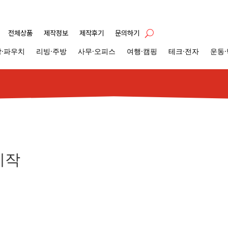
전체상품
제작정보
제작후기
문의하기
·파우치
리빙·주방
사무·오피스
여행·캠핑
테크·전자
운동
제작