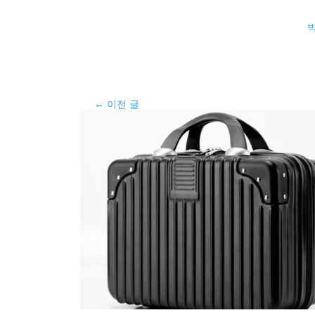
←
이전 글
다음 글
→