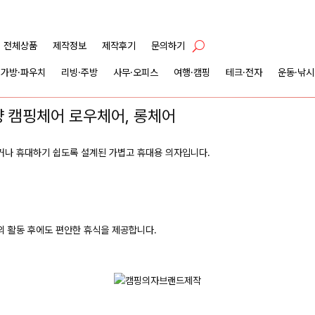
전체상품
제작정보
제작후기
문의하기
가방·파우치
리빙·주방
사무·오피스
여행·캠핑
테크·전자
운동·낚시
량 캠핑체어 로우체어, 롱체어
하거나 휴대하기 쉽도록 설계된 가볍고 휴대용 의자입니다.
 활동 후에도 편안한 휴식을 제공합니다.