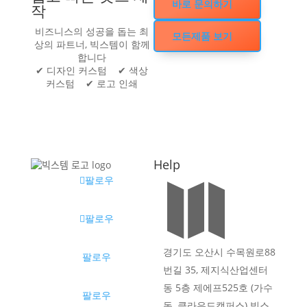
바로 문의하기
작
비즈니스의 성공을 돕는 최
모든제품 보기
상의 파트너, 빅스템이 함께
합니다
✔ 디자인 커스텀 ✔ 색상
커스텀 ✔ 로고 인쇄
Help
팔로우

팔로우
경기도 오산시 수목원로88
팔로우
번길 35, 제지식산업센터
동 5층 제에프525호 (가수
팔로우
동, 클라우드캠퍼스) 빅스