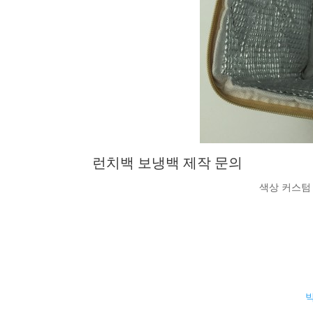
런치백 보냉백 제작 문의
색상 커스텀