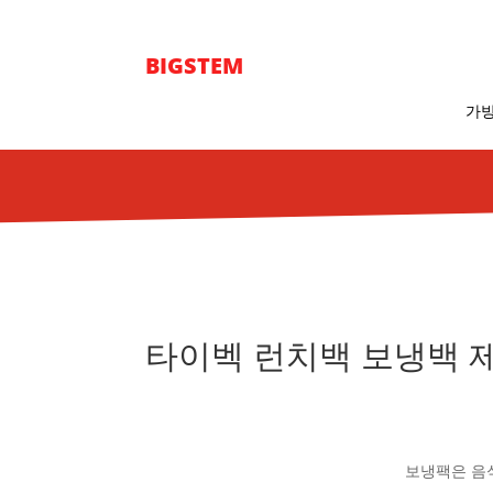
BIGSTEM
가방
타이벡 런치백 보냉백 
보냉팩은 음