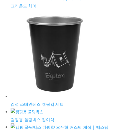
그라운드 체어
감성 스테인레스 캠핑컵 세트
캠핑용 폴딩박스 접이식