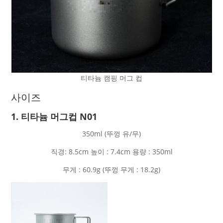
티타늄 캠핑 머그 컵
사이즈
1. 티타늄 머그컵 N01
350ml (뚜껑 유/무)
직경: 8.5cm 높이 : 7.4cm 용량 : 350ml
무게 : 60.9g (뚜껑 무게 : 18.2g)