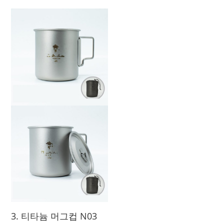
3. 티타늄 머그컵 N03