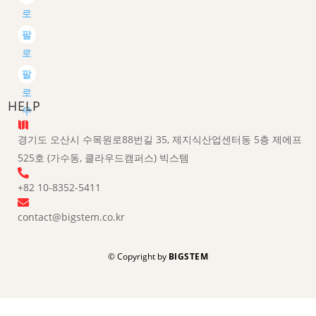
로
우
팔
로
우
팔
로
HELP
우

경기도 오산시 수목원로88번길 35, 제지식산업센터동 5층 제에프
525호 (가수동, 클라우드캠퍼스) 빅스템

+82 10-8352-5411

contact@bigstem.co.kr
© Copyright by
BIGSTEM