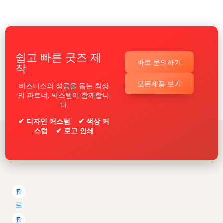
쉽고 빠른 굿즈 제
바로 문의하기
작
모든제품 보기
비즈니스의 성공을 돕는 최상
의 파트너, 빅스템이 함께합니
다
✔ 디자인 커스텀 ✔ 색상 커
스텀 ✔ 로고 인쇄
팔
로
우
팔