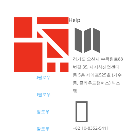
Help

경기도 오산시 수목원로88
번길 35, 제지식산업센터
동 5층 제에프525호 (가수
팔로우
동, 클라우드캠퍼스) 빅스
템
팔로우

팔로우
+82 10-8352-5411
팔로우