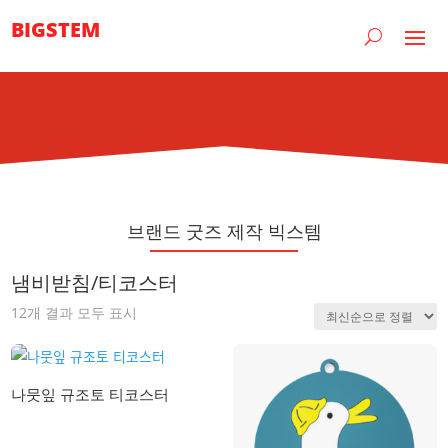
BIGSTEM
브랜드 굿즈 제작 빅스템
냄비받침/티코스터
최
12개 결과 모두 표시
신
순
으
로
나뭇잎 규조토 티코스터
정
렬
됨