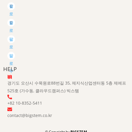
팔
로
우
팔
로
우
팔
로
우
팔
로
HELP
우

경기도 오산시 수목원로88번길 35, 제지식산업센터동 5층 제에프
525호 (가수동, 클라우드캠퍼스) 빅스템

+82 10-8352-5411

contact@bigstem.co.kr
© Copyright by
BIGSTEM