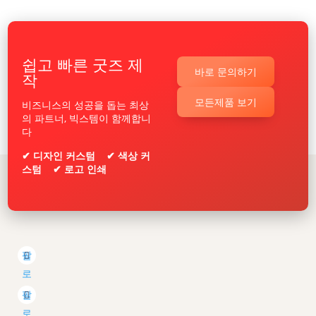
쉽고 빠른 굿즈 제
바로 문의하기
작
모든제품 보기
비즈니스의 성공을 돕는 최상
의 파트너, 빅스템이 함께합니
다
✔ 디자인 커스텀 ✔ 색상 커
스텀 ✔ 로고 인쇄
팔
로
우
팔
로