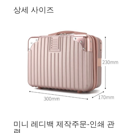
상세 사이즈
미니 레디백 제작주문-인쇄 관
련