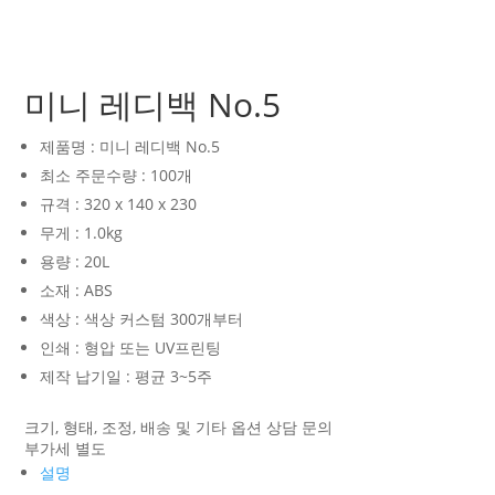
미니 레디백 No.5
제품명 : 미니 레디백 No.5
최소 주문수량 : 100개
규격 : 320 x 140 x 230
무게 : 1.0kg
용량 : 20L
소재 : ABS
색상 : 색상 커스텀 300개부터
인쇄 : 형압 또는 UV프린팅
제작 납기일 : 평균 3~5주
크기, 형태, 조정, 배송 및 기타 옵션 상담 문의
부가세 별도
설명