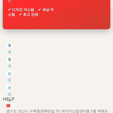
다
✔ 디자인 커스텀 ✔ 색상 커
스텀 ✔ 로고 인쇄
팔
로
우
팔
로
우
팔
로
우
팔
로
HELP
우

경기도 오산시 수목원로88번길 35, 제지식산업센터동 5층 제에프