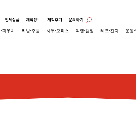
전체상품
제작정보
제작후기
문의하기
·파우치
리빙·주방
사무·오피스
여행·캠핑
테크·전자
운동