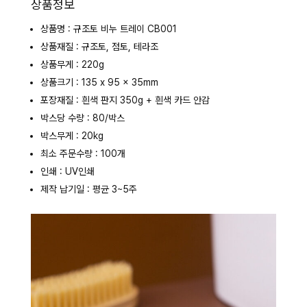
상품정보
상품명 : 규조토 비누 트레이 CB001
상품재질 : 규조토, 점토, 테라조
상품무게 : 220g
상품크기 : 135 x 95 x 35mm
포장재질 : 흰색 판지 350g + 흰색 카드 안감
박스당 수량 : 80/박스
박스무게 : 20kg
최소 주문수량 : 100개
인쇄 : UV인쇄
제작 납기일 : 평균 3~5주