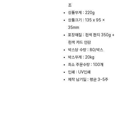
조
상품무게 : 220g
상품크기 : 135 x 95 x
35mm
포장재질 : 흰색 판지 350g +
흰색 카드 안감
박스당 수량 : 80/박스
박스무게 : 20kg
최소 주문수량 : 100개
인쇄 : UV인쇄
제작 납기일 : 평균 3~5주