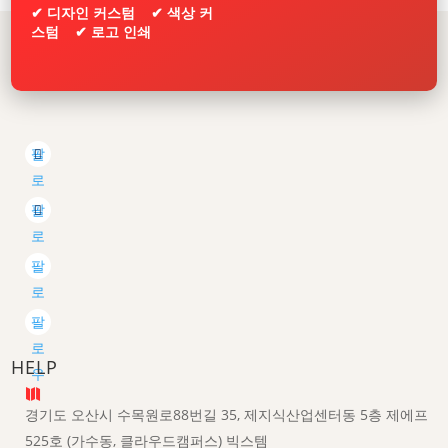
✔ 디자인 커스텀 ✔ 색상 커
스텀 ✔ 로고 인쇄
팔
로
우
팔
로
우
팔
로
우
팔
로
HELP
우

경기도 오산시 수목원로88번길 35, 제지식산업센터동 5층 제에프
525호 (가수동, 클라우드캠퍼스) 빅스템