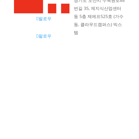
경기도 오산시 수목원로88
번길 35, 제지식산업센터
동 5층 제에프525호 (가수
팔로우
동, 클라우드캠퍼스) 빅스
템
팔로우

팔로우
+82 10-8352-5411
팔로우

contact@bigstem.co.kr
© Copyright by
BIGSTEM