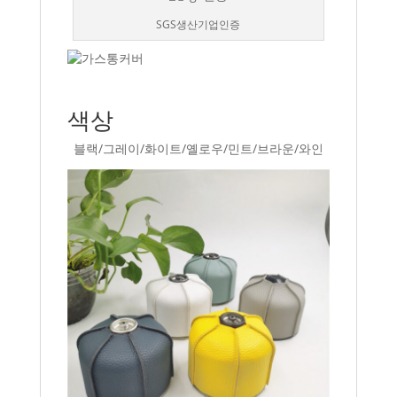
SGS생산기업인증
색상
블랙/그레이/화이트/옐로우/민트/브라운/와인