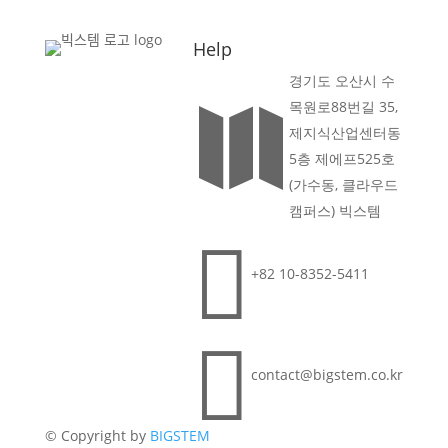
Help
경기도 오산시 수
목원로88번길 35,

제지식산업센터동
5층 제에프525호
(가수동, 클라우드
캠퍼스) 빅스템

+82 10-8352-5411

contact@bigstem.co.kr
© Copyright by
BIGSTEM