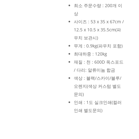
최소 주문수량 : 200개 이
상
사이즈 : 53 x 35 x 67cm /
12.5 x 10.5 x 35.5cm(파
우치 보관시)
무게 : 0.9kg(파우치 포함)
최대하중 : 120kg
재질 : 천 : 600D 옥스포드
/ 다리: 알류미늄 합금
색상 : 블랙/스카이/블루/
오렌지(색상 커스텀 별도
문의)
인쇄 : 1도 실크인쇄(컬러
인쇄 별도문의)