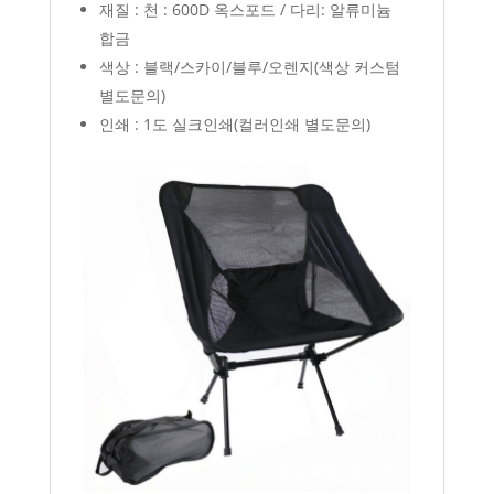
재질 : 천 : 600D 옥스포드 / 다리: 알류미늄
합금
색상 : 블랙/스카이/블루/오렌지(색상 커스텀
별도문의)
인쇄 : 1도 실크인쇄(컬러인쇄 별도문의)