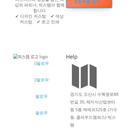
모든제품 보기
상의 파트너, 빅스템이 함께
합니다
✔ 디자인 커스텀 ✔ 색상
커스텀 ✔ 로고 인쇄
Help
팔로우

팔로우
경기도 오산시 수목원로88
팔로우
번길 35, 제지식산업센터
동 5층 제에프525호 (가수
팔로우
동, 클라우드캠퍼스) 빅스
템