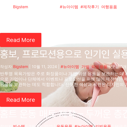
작성자
Bigstem
|
6월 20, 2025
|
#뉴아이템
,
#제작후기
,
여행용품
| 댓
여행 캐리어 강력한 마케팅 도구이자 기업 브랜딩 굿즈로로서 많이 
제작 캐리어를 활용하고 있으며, 기업 임직원들의 출장용품이나 워
작되기도 합니다. 프리미엄 브랜드 캐리어 맞춤제작 후기 이번에 
Read More
홍보, 프로모션용으로 인기인 실
작성자
Bigstem
|
10월 11, 2024
|
#뉴아이템
,
가방
,
리빙용품
| 댓글 0개
반투명 목욕가방은 주로 화장품이나 개인 위생 용품을 보관하는 데 
으로 기업이나 단체에서 이벤트나 프로모션을 위해 많이 제작하는 제
용품을 보관하는 데도 적합합니다. 산뜻한 색상과 세련된 디자인의
Read More
홈트 운동 매트 제작 – 두꺼운 
작성자
빅스템
|
3월 30, 2021
|
운동용품
,
#뉴아이템
,
리빙용품
| 댓글 