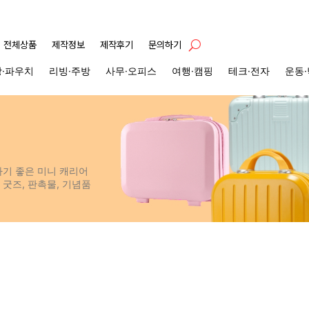
전체상품
제작정보
제작후기
문의하기
·파우치
리빙·주방
사무·오피스
여행·캠핑
테크·전자
운동
하기 좋은 미니 캐리어
의 굿즈, 판촉물, 기념품