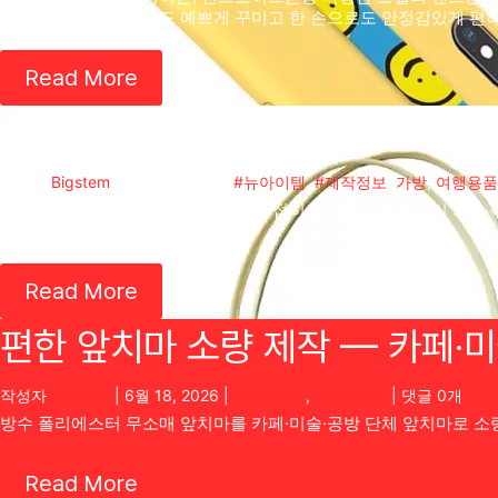
스트랩 하나로 핸드폰도 예쁘게 꾸미고 한 손으로도 안정감있게 편하
Read More
펼쳐지는 매쉬 가방 제작, 여름 
작성자
Bigstem
|
7월 23, 2026
|
#뉴아이템
,
#제작정보
,
가방
,
여행용품
펼쳐진 매쉬 가방은 비우면 부채꼴로 접히고 담으면 대용량이 되는 여
맞춤 제작할 수 있습니다.
Read More
편한 앞치마 소량 제작 — 카페·
작성자
Bigstem
|
6월 18, 2026
|
#뉴아이템
,
#제작정보
| 댓글 0개
방수 폴리에스터 무소매 앞치마를 카페·미술·공방 단체 앞치마로 소
Read More