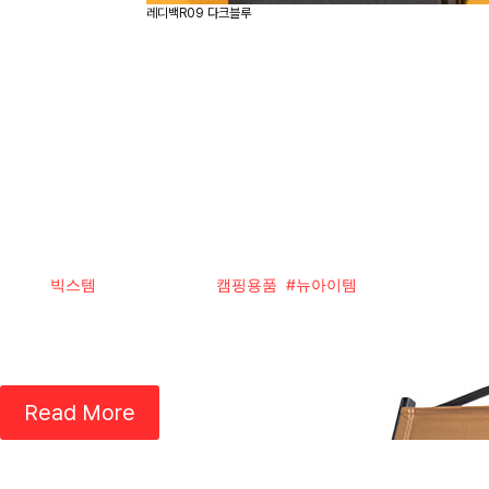
레디백R09 다크블루
휴식을 위한 편안한 야외 캠핑의
작성자
빅스템
|
3월 12, 2023
|
캠핑용품
,
#뉴아이템
| 댓글 0개
야외 캠핑의자는 야외에서 쉴 때 사용되는 의자로, 가벼우면서도 튼튼
외 캠핑의자 본 제품 내구성이 뛰어난 프레임과 퀄리티가 뛰어난 패
이 필요할 때가 있죠. 이때 캠핑 의자를 사용하면 바닥에 앉아 있는 
Read More
화이트&레드 투톤 프리미엄 브랜