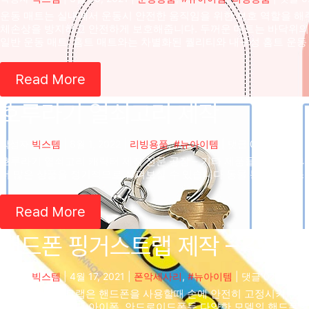
운동 매트는 실내에서 운동시 안전한 움직임을 위한 보호 역할을 해주
체손상을 방지하고 안전하게 보호해줍니다. 두꺼운 매트는 바닥위의 
일반 운동 매트, 홈트 매트와는 차별화된 퀄리티와 내구성 홈트 운동
Read More
호루라기 열쇠고리 제작
작성자
빅스템
|
8월 1, 2022
|
리빙용품
,
#뉴아이템
| 댓글 0개
호루라기 열쇠고리 캐릭터 제작 전문 공장 – 기타 제품들 – 열쇠고
더 많은 상품을 정기적으로 살펴보실 수 있습니다 동물 통통 페이스
Read More
핸드폰 핑거스트랩 제작 – 각종 
작성자
빅스템
|
4월 17, 2021
|
폰악세사리
,
#뉴아이템
| 댓글 0개
핸드폰 핑거스트랩은 핸드폰을 사용할때 손에 안전히 고정시켜 손에
핸드폰 핑거스트랩 아이폰, 안드로이드폰등 다양한 모델의 핸드폰의