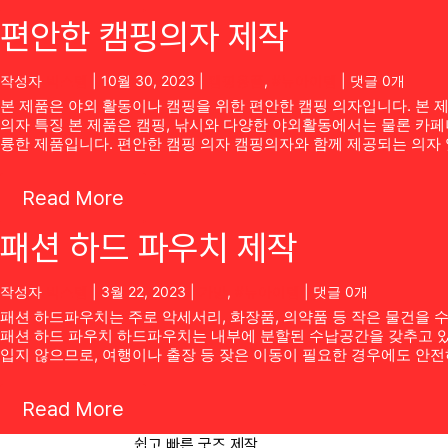
편안한 캠핑의자 제작
작성자
빅스템
|
10월 30, 2023
|
캠핑용품
,
#뉴아이템
| 댓글 0개
본 제품은 야외 활동이나 캠핑을 위한 편안한 캠핑 의자입니다. 본
의자 특징 본 제품은 캠핑, 낚시와 다양한 야외활동에서는 물론 카
륭한 제품입니다. 편안한 캠핑 의자 캠핑의자와 함께 제공되는 의자
Read More
패션 하드 파우치 제작
작성자
빅스템
|
3월 22, 2023
|
가방
,
#뉴아이템
| 댓글 0개
패션 하드파우치는 주로 악세서리, 화장품, 의약품 등 작은 물건을 
패션 하드 파우치 하드파우치는 내부에 분할된 수납공간을 갖추고 있
입지 않으므로, 여행이나 출장 등 잦은 이동이 필요한 경우에도 안
Read More
쉽고 빠른 굿즈 제작