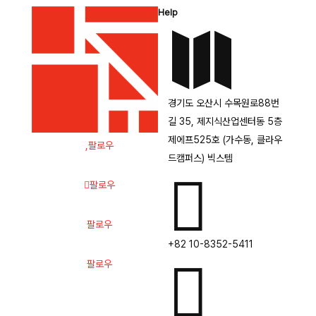
Help

경기도 오산시 수목원로88번
길 35, 제지식산업센터동 5층
제에프525호 (가수동, 클라우
팔로우
드캠퍼스) 빅스템

팔로우
팔로우
+82 10-8352-5411

팔로우