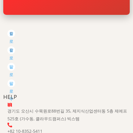
팔
로
우
팔
로
우
팔
로
우
팔
로
HELP
우

경기도 오산시 수목원로88번길 35, 제지식산업센터동 5층 제에프
525호 (가수동, 클라우드캠퍼스) 빅스템

+82 10-8352-5411