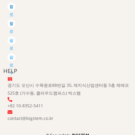
팔
로
우
팔
로
우
팔
로
우
팔
로
HELP
우

경기도 오산시 수목원로88번길 35, 제지식산업센터동 5층 제에프
525호 (가수동, 클라우드캠퍼스) 빅스템

+82 10-8352-5411

contact@bigstem.co.kr